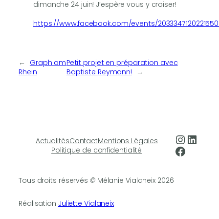
dimanche 24 juin! J’espère vous y croiser!
https://www.facebook.com/events/2033347120221550
←
Graph am
Petit projet en préparation avec
Rhein
Baptiste Reymann!
→
Instag
Linke
Actualités
Contact
Mentions Légales
Facebo
Politique de confidentialité
Tous droits réservés
©
Mélanie Vialaneix 2026
Réalisation
Juliette Vialane
ix