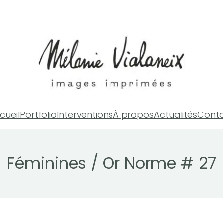
cueil
Portfolio
Interventions
À propos
Actualités
Cont
Féminines / Or Norme # 27