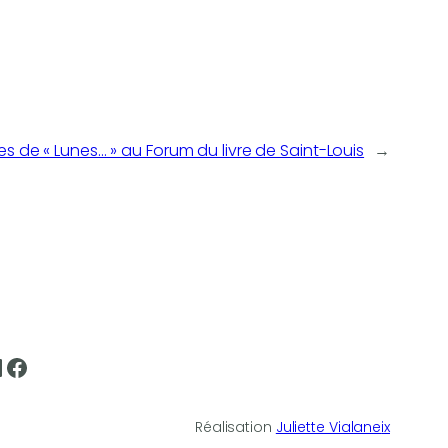
s de « Lunes… » au Forum du livre de Saint-Louis
→
tagram
inkedIn
Facebook
Réalisation
Juliette Vialane
ix