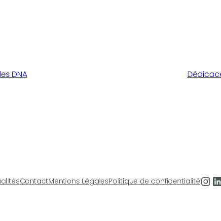
 les DNA
Dédicace
Ins
L
alités
Contact
Mentions Légales
Politique de confidentialité